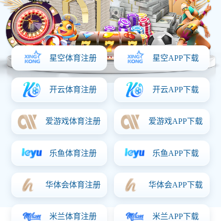
据从这里开始
覆盖实时赛事、专业数据、高清视频，
mk体育下
载APP
与网页版为您提供便捷的体育服务。
APP下载
网页版入口
首页
/
体育报道
/ 正文
2026-06-09 14:02
39 次阅读
总决赛G3：文班32+9破绝境！马刺客场